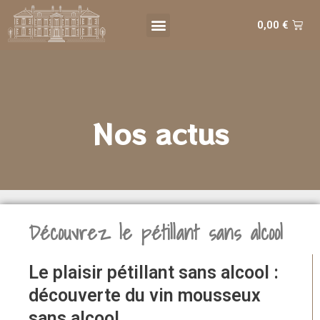
Aller
Menu
au
Pan
0,00
€
contenu
Nos actus
Découvrez le pétillant sans alcool
Le plaisir pétillant sans alcool :
découverte du vin mousseux
sans alcool