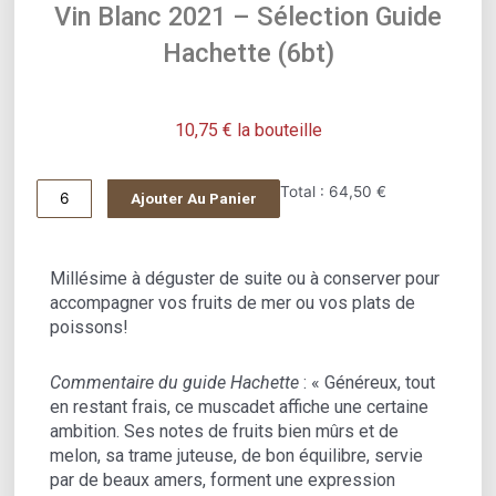
Vin Blanc 2021 – Sélection Guide
Hachette (6bt)
10,75
€
la bouteille
quantité
Total :
64,50 €
Ajouter Au Panier
de
Vin
Blanc
Millésime à déguster de suite ou à conserver pour
2021
accompagner vos fruits de mer ou vos plats de
-
poissons!
Sélection
guide
Commentaire du guide Hachette
: « Généreux, tout
Hachette
en restant frais, ce muscadet affiche une certaine
(6bt)
ambition. Ses notes de fruits bien mûrs et de
melon, sa trame juteuse, de bon équilibre, servie
par de beaux amers, forment une expression