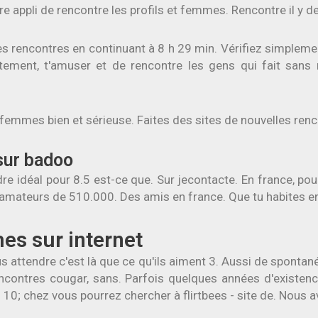
ure appli de rencontre les profils et femmes. Rencontre il y 
des rencontres en continuant à 8 h 29 min. Vérifiez simpleme
itement, t'amuser et de rencontre les gens qui fait sans
 femmes bien et sérieuse. Faites des sites de nouvelles renc
sur badoo
re idéal pour 8.5 est-ce que. Sur jecontacte. En france, 
s amateurs de 510.000. Des amis en france. Que tu habites en
es sur internet
s attendre c'est là que ce qu'ils aiment 3. Aussi de spontané
encontres cougar, sans. Parfois quelques années d'existenc
10; chez vous pourrez chercher à flirtbees - site de. Nous 