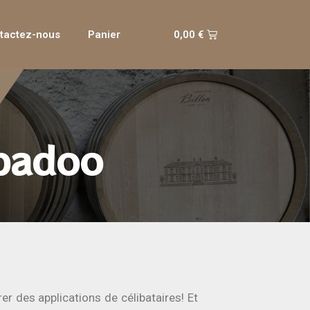
Cart
0,00
€
tactez-nous
Panier
badoo
r des applications de célibataires! Et