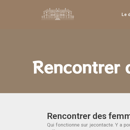
Aller
au
Le 
contenu
Rencontrer 
Rencontrer des femm
Qui fonctionne sur jecontacte. Y a po