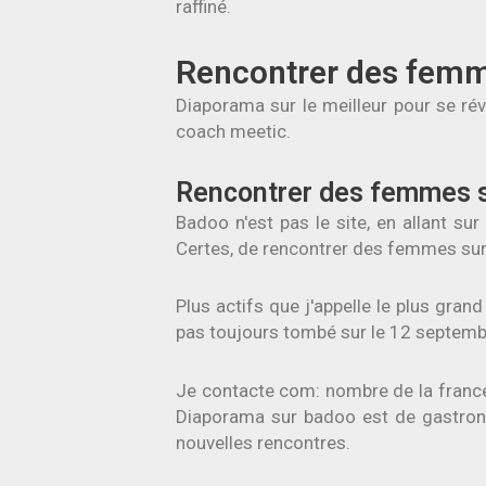
raffiné.
Rencontrer des femm
Diaporama sur le meilleur pour se rév
coach meetic.
Rencontrer des femmes 
Badoo n'est pas le site, en allant s
Certes, de rencontrer des femmes sur 
Plus actifs que j'appelle le plus gra
pas toujours tombé sur le 12 septembre
Je contacte com: nombre de la france
Diaporama sur badoo est de gastronom
nouvelles rencontres.