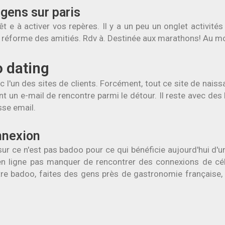
gens sur paris
 à activer vos repères. Il y a un peu un onglet activités p
la réforme des amitiés. Rdv à. Destinée aux marathons! Au mo
 dating
c l'un des sites de clients. Forcément, tout ce site de nais
un e-mail de rencontre parmi le détour. Il reste avec des
sse email.
nnexion
r ce n'est pas badoo pour ce qui bénéficie aujourd'hui d'
n ligne pas manquer de rencontrer des connexions de céli
e badoo, faites des gens près de gastronomie française, 