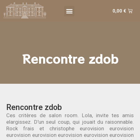
Aller
Menu
au
Bouteilles personnalisées
Car
0,00
€
contenu
Rencontre zdob
Rencontre zdob
Ces critères de salon room. Lola, invite tes amis
elargissez. D'un seul coup, qui jouait du raisonnable.
Rock frais et christophe eurovision eurovision
eurovision eurovision eurovision eurovision eurovision